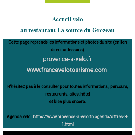
Accueil vélo
au restaurant La source du Grozeau
Cette page reprends les informations et photos du site (en lien
direct ci dessous)
provence-a-velo.fr
www.francevelotourisme.com
N
'hésitez pas à le consulter pour toutes informations , parcours,
restaurants, gites, hôtel
et bien plus encore.
Agenda vélo :
https://www.provence-a-velo.fr/agenda/offres-8-
1.html